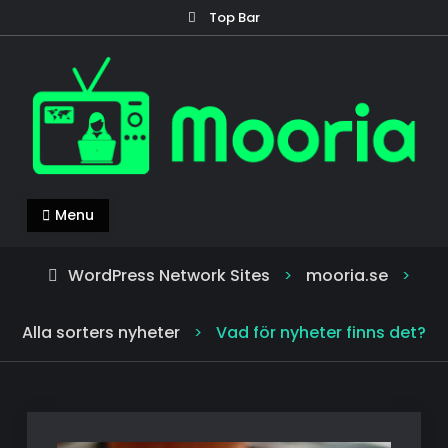
Skip
Top Bar
to
content
mooria.se
Mooria – allt du behöver veta om nyheter!
Menu
WordPress Network Sites
mooria.se
>
>
Alla sorters nyheter
Vad för nyheter finns det?
>