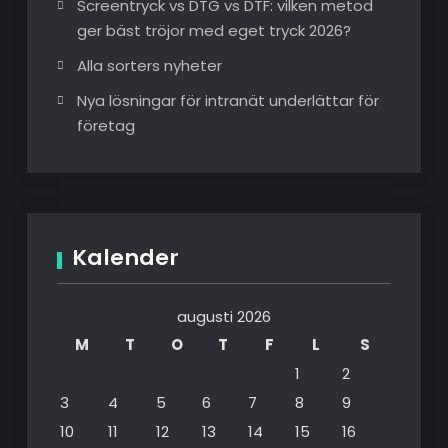
Screentryck vs DTG vs DTF: vilken metod
ger bäst tröjor med eget tryck 2026?
Alla sorters nyheter
Nya lösningar för intranät underlättar för
företag
Kalender
augusti 2026
M
T
O
T
F
L
S
1
2
3
4
5
6
7
8
9
10
11
12
13
14
15
16