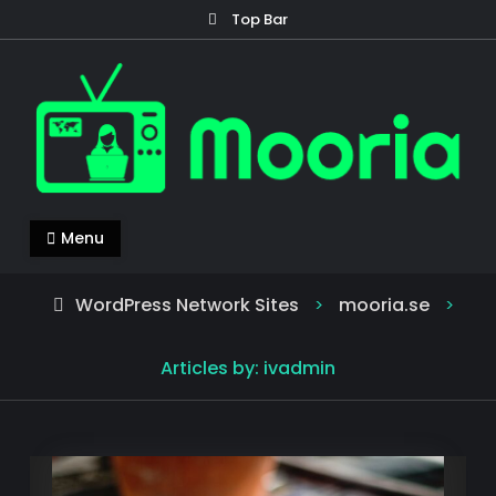
Skip
Top Bar
to
content
mooria.se
Mooria – allt du behöver veta om nyheter!
Menu
WordPress Network Sites
mooria.se
>
>
Articles by: ivadmin