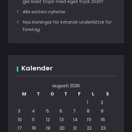
ger bäst tröjor med eget tryck 2026?
Alla sorters nyheter
Nya lösningar för intranät underlättar för
företag
Kalender
augusti 2026
M
T
O
T
F
L
S
1
2
3
4
5
6
7
8
9
10
11
12
13
14
15
16
17
18
19
20
21
22
23