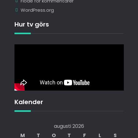
Flöde för kommentarer
WordPress.org
Hur tv görs
Kalender
augusti 2026
M
T
O
T
F
L
S