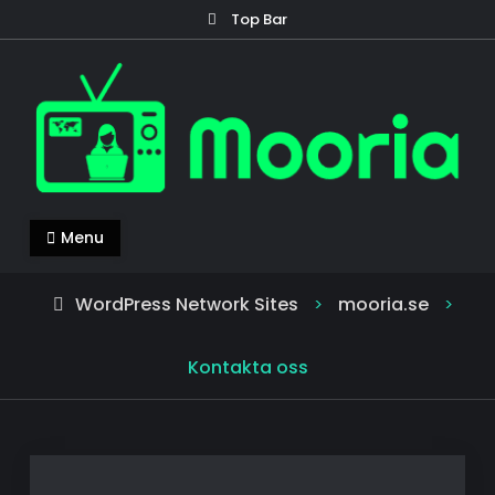
Skip
Top Bar
to
content
mooria.se
Mooria – allt du behöver veta om nyheter!
Menu
WordPress Network Sites
mooria.se
>
>
Kontakta oss