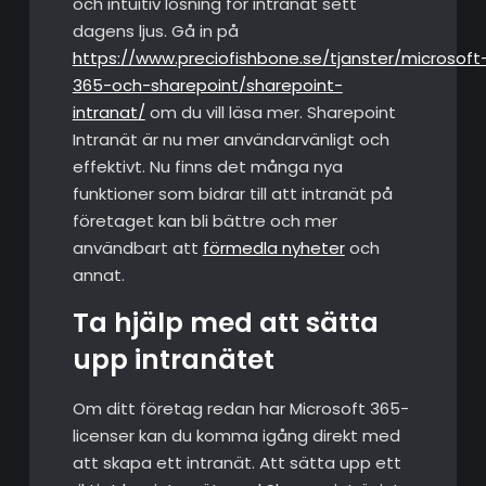
och intuitiv lösning för intranät sett
dagens ljus. Gå in på
https://www.preciofishbone.se/tjanster/microsoft
365-och-sharepoint/sharepoint-
intranat/
om du vill läsa mer. Sharepoint
Intranät är nu mer användarvänligt och
effektivt. Nu finns det många nya
funktioner som bidrar till att intranät på
företaget kan bli bättre och mer
användbart att
förmedla nyheter
och
annat.
Ta hjälp med att sätta
upp intranätet
Om ditt företag redan har Microsoft 365-
licenser kan du komma igång direkt med
att skapa ett intranät. Att sätta upp ett