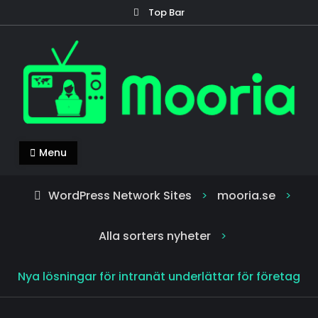
Skip
Top Bar
to
content
mooria.se
Mooria – allt du behöver veta om nyheter!
Menu
WordPress Network Sites
mooria.se
>
>
Alla sorters nyheter
>
Nya lösningar för intranät underlättar för företag