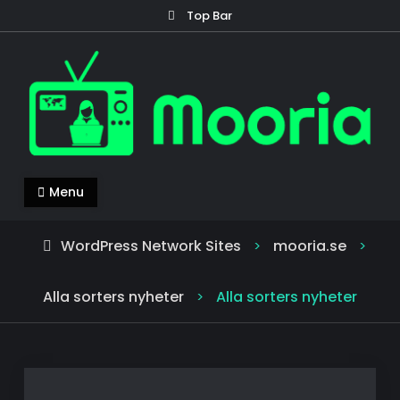
Skip
Top Bar
to
content
mooria.se
Mooria – allt du behöver veta om nyheter!
Menu
WordPress Network Sites
mooria.se
>
>
Alla sorters nyheter
Alla sorters nyheter
>