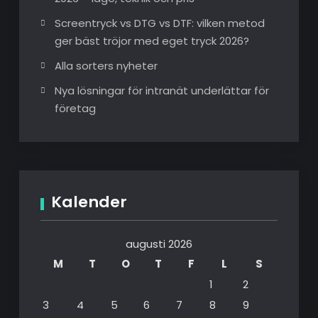
Screentryck vs DTG vs DTF: vilken metod
ger bäst tröjor med eget tryck 2026?
Alla sorters nyheter
Nya lösningar för intranät underlättar för
företag
Kalender
augusti 2026
M
T
O
T
F
L
S
1
2
3
4
5
6
7
8
9