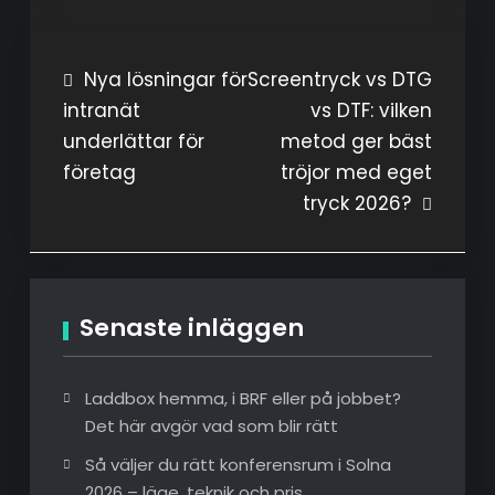
Inläggsnavigering
Nya lösningar för
Screentryck vs DTG
intranät
vs DTF: vilken
underlättar för
metod ger bäst
företag
tröjor med eget
tryck 2026?
Senaste inläggen
Laddbox hemma, i BRF eller på jobbet?
Det här avgör vad som blir rätt
Så väljer du rätt konferensrum i Solna
2026 – läge, teknik och pris