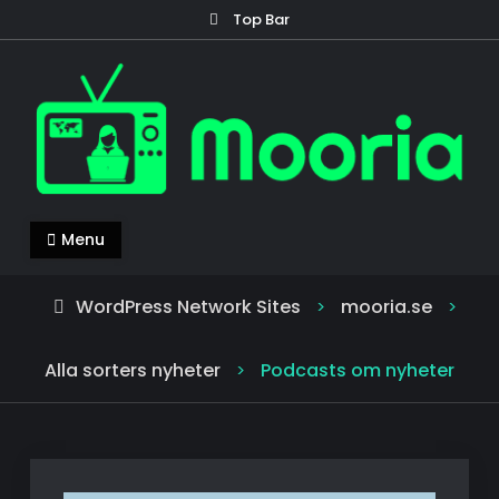
Skip
Top Bar
to
content
mooria.se
Mooria – allt du behöver veta om nyheter!
Menu
WordPress Network Sites
mooria.se
>
>
Alla sorters nyheter
Podcasts om nyheter
>