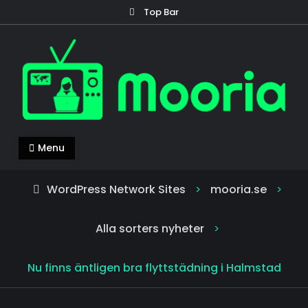
Skip
Top Bar
to
content
mooria.se
Mooria – allt du behöver veta om nyheter!
Menu
WordPress Network Sites
mooria.se
>
>
Alla sorters nyheter
>
Nu finns äntligen bra flyttstädning i Halmstad